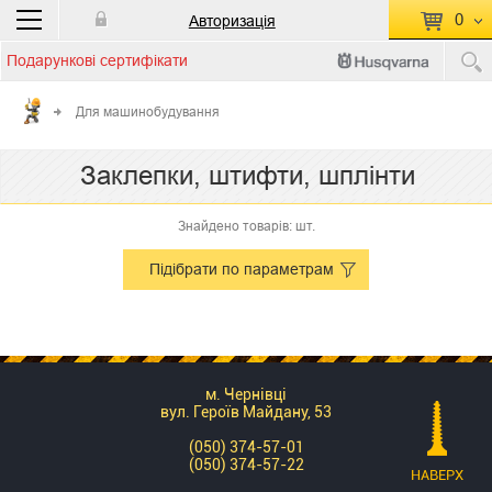
0
Авторизація
Подарункові сертифікати
П
КОШИК ПУСТИЙ
Для машинобудування
Перейти
Сумма:
0.00 грн
Заклепки, штифти, шплінти
до кошику
Знайдено товарів: шт.
Підібрати по параметрам
м. Чернівці
вул. Героїв Майдану, 53
(050) 374-57-01
(050) 374-57-22
НАВЕРХ