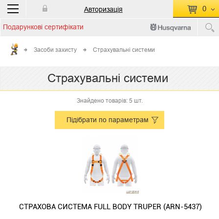
0
Авторизація
Подарункові сертифікати
П
КОШИК ПУСТИЙ
Засоби захисту
Страхувальні системи
Перейти
Сумма:
0.00 грн
Страхувальні системи
до кошику
Знайдено товарів: 5 шт.
Підібрати по параметрам
СТРАХОВА СИСТЕМА FULL BODY TRUPER (ARN-5437)