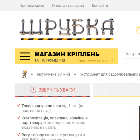
Про компанію
Оплата і доставка
Контакти
МАГАЗИН КРІПЛЕНЬ
ТА ІНСТРУМЕНТІВ
переглянути каталог
Інструмент ручний
Інструмент для оздоблювальних 
ЗВЕРНІТЬ УВАГУ!
Товар відпускається
від 1 шт. (кг,
пак, пог.м і т.д.).
Комплектація, упаковка, зовнішній
вид товару
може відрізнятися від
вказаних на сайті.
Вагу товару
можно переглянути в
КОШИКУ обравши пункт