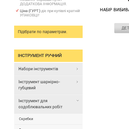
ДОДАТКОВА ІНФОРМАЦІЯ.
НАБІР ВИБИВА
Ціна (ГУРТ.)
діє при купівлі кратній
УПАКОВЦІ!
Виробник
ДЕ
Матеріал
Підібрати по параметрам.
Набір
Покриття
вибивачів
STANLEY
4-
ІНСТРУМЕНТ РУЧНИЙ
18-
226
Набори інструментів
з
загартовано
Інструмент шарнірно-
з
губцевий
наступним
відпуском
Інструмент для
конструкціє
оздоблювальних робіт
для
тривалого
Скребки
терміну
служби.