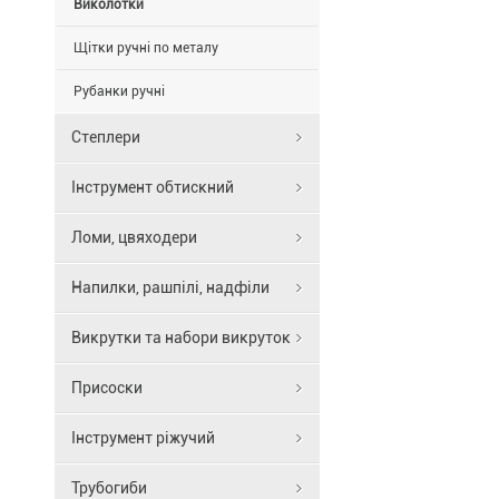
Виколотки
Яскраве
порошкове
Щітки ручні по металу
забарвлення
для
Рубанки ручні
кращої
помітності
Степлери
на
робочому
Інструмент обтискний
майданчику.
Одноелемент
Ломи, цвяходери
кована
конструкція
Напилки, рашпілі, надфіли
з
загартованої
Викрутки та набори викруток
інструментал
сталі
для
Присоски
підвищеної
міцності.
Інструмент ріжучий
Комплектаці
В
Трубогиби