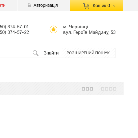
ати
Авторизація
Кошик
0
КОШИК ПУСТИЙ
050) 374-57-01
м. Чернівці
050) 374-57-22
вул. Героїв Майдану, 53
Перейти
Сумма:
0.00 грн
до кошику
Знайти
РОЗШИРЕНИЙ ПОШУК