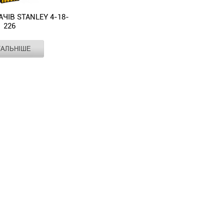
ЧІВ STANLEY 4-18-
226
STANLEY
ТАЛЬНІШЕ
сталь
порошкова фарба
ю
ю