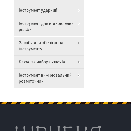
комплектаці
входять
Інструмент ударний
виколотки
діаметром:
Інструмент для відновлення
1,5мм;
різьби
3мм;
4мм;
Засоби для зберігання
5мм;
інструменту
6мм;
8
Ключі та набори ключів
мм.
Інструмент вимірювальний і
розміточний