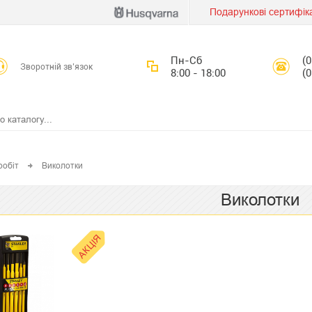
Подарункові сертифік
Пн-Сб
(
Зворотній зв’язок
8:00 - 18:00
(
робіт
Виколотки
Виколотки
АКЦІЯ