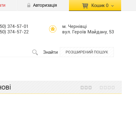
ати
Авторизація
Кошик
0
КОШИК ПУСТИЙ
050) 374-57-01
м. Чернівці
050) 374-57-22
вул. Героїв Майдану, 53
Перейти
Сумма:
0.00 грн
до кошику
Знайти
РОЗШИРЕНИЙ ПОШУК
ові