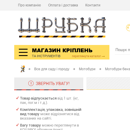
Про компанію
Оплата і доставка
Контакти
МАГАЗИН КРІПЛЕНЬ
ТА ІНСТРУМЕНТІВ
переглянути каталог
Все для саду і городу
Мотобури
Мотобури бенз
ЗВЕРНІТЬ УВАГУ!
Товар відпускається
від 1 шт. (кг,
пак, пог.м і т.д.).
Комплектація, упаковка, зовнішній
вид товару
може відрізнятися від
вказаних на сайті.
Вагу товару
можно переглянути в
КОШИКУ обравши пункт