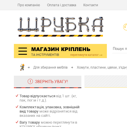
Про компанію
Оплата і доставка
Контакти
МАГАЗИН КРІПЛЕНЬ
ТА ІНСТРУМЕНТІВ
переглянути каталог
Для збирання меблів
Хомути, пластини, цвяхи, з'єдн
ЗВЕРНІТЬ УВАГУ!
Товар відпускається
від 1 шт. (кг,
пак, пог.м і т.д.).
Комплектація, упаковка, зовнішній
вид товару
може відрізнятися від
вказаних на сайті.
Вагу товару
можно переглянути в
КОШИКУ обравши пункт