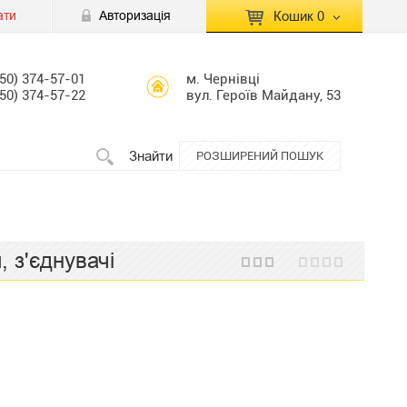
ати
Авторизація
Кошик
0
КОШИК ПУСТИЙ
050) 374-57-01
м. Чернівці
050) 374-57-22
вул. Героїв Майдану, 53
Перейти
Сумма:
0.00 грн
до кошику
Знайти
РОЗШИРЕНИЙ ПОШУК
 з'єднувачі