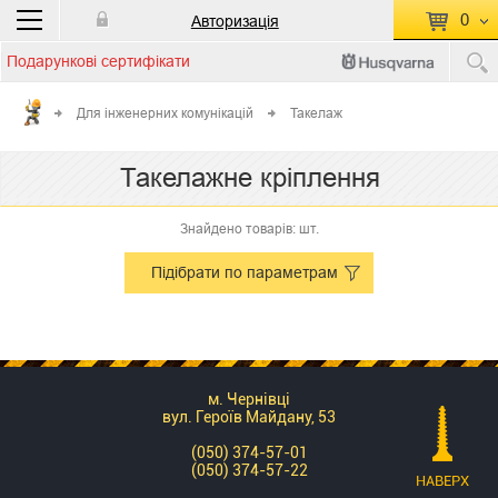
0
Авторизація
Подарункові сертифікати
П
КОШИК ПУСТИЙ
Для інженерних комунікацій
Такелаж
Перейти
Сумма:
0.00 грн
Такелажне кріплення
до кошику
Знайдено товарів: шт.
Підібрати по параметрам
м. Чернівці
вул. Героїв Майдану, 53
(050) 374-57-01
(050) 374-57-22
НАВЕРХ