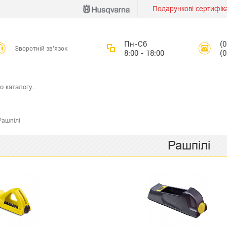
Подарункові сертифік
Пн-Сб
(
Зворотній зв’язок
8:00 - 18:00
(
Рашпілі
Рашпілі