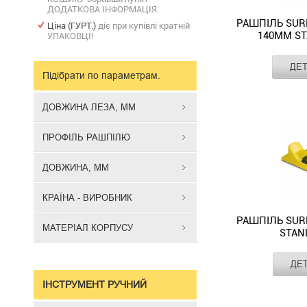
ДОДАТКОВА ІНФОРМАЦІЯ.
РАШПІЛЬ SUR
Ціна (ГУРТ.)
діє при купівлі кратній
140ММ ST
УПАКОВЦІ!
Виробник
ДЕ
Довжина леза,
Підібрати по параметрам.
мм
Рашпіль
Тип насічки
Surform
ДОВЖИНА ЛЕЗА, ММ
Профіль
Block
рашпілю
Plane
Довжина, мм
ПРОФІЛЬ РАШПІЛЮ
140мм
STANLEY
ДОВЖИНА, ММ
5-
21-
КРАЇНА - ВИРОБНИК
104
використову
РАШПІЛЬ SUR
МАТЕРІАЛ КОРПУСУ
з
STANL
лезами
всіх
Виробник
ДЕ
Довжина леза,
типів
мм
Рашпіль
ІНСТРУМЕНТ РУЧНИЙ
довжиною
Тип насічки
Surform
140
Профіль