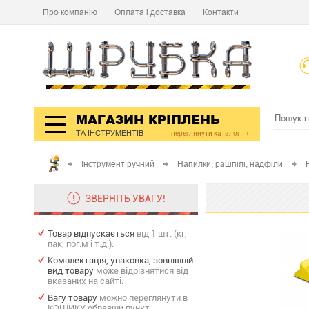
Про компанію
Оплата і доставка
Контакти
МАГАЗИН КРІПЛЕНЬ
ТА ІНСТРУМЕНТІВ
переглянути каталог
Інструмент ручний
Напилки, рашпілі, надфіли
ЗВЕРНІТЬ УВАГУ!
Товар відпускається
від 1 шт. (кг,
пак, пог.м і т.д.).
Комплектація, упаковка, зовнішній
вид товару
може відрізнятися від
вказаних на сайті.
Вагу товару
можно переглянути в
КОШИКУ обравши пункт