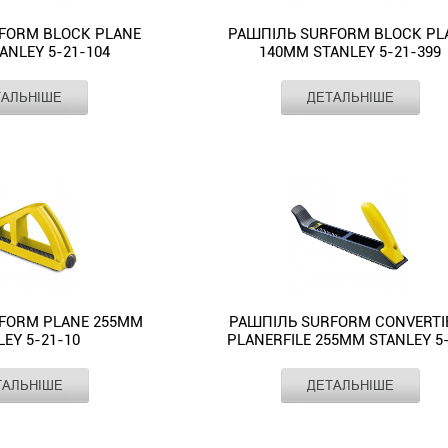
FORM BLOCK PLANE
РАШПІЛЬ SURFORM BLOCK PL
ANLEY 5-21-104
140ММ STANLEY 5-21-399
STANLEY
Виробник
ST
ТАЛЬНІШЕ
ДЕТАЛЬНІШЕ
140
Довжина леза,
мм
Рашпіль
терка
Тип насічки
Surform
плоский
Профіль
пл
Block
рашпілю
Plane
155
Довжина, мм
140мм
STANLEY
5-
21-
399
ється
з
FORM PLANE 255ММ
РАШПІЛЬ SURFORM CONVERTI
довжиною
EY 5-21-10
PLANERFILE 255ММ STANLEY 5
леза
122
140мм.
STANLEY
Виробник
ST
ТАЛЬНІШЕ
ДЕТАЛЬНІШЕ
255
Довжина леза,
Рашпіль
мм
Рашпіль
STANLEY
терка
Тип насічки
Surform
5-
плоский
Профіль
пл