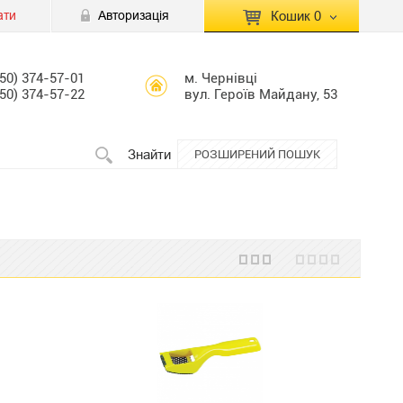
ати
Авторизація
Кошик
0
КОШИК ПУСТИЙ
050) 374-57-01
м. Чернівці
050) 374-57-22
вул. Героїв Майдану, 53
Перейти
Сумма:
0.00 грн
до кошику
Знайти
РОЗШИРЕНИЙ ПОШУК