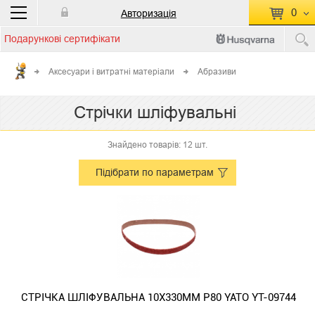
0
Авторизація
Подарункові сертифікати
П
КОШИК ПУСТИЙ
Аксесуари і витратні матеріали
Абразиви
Перейти
Сумма:
0.00 грн
Стрічки шліфувальні
до кошику
Знайдено товарів: 12 шт.
Підібрати по параметрам
СТРІЧКА ШЛІФУВАЛЬНА 10Х330ММ Р80 YATO YT-09744