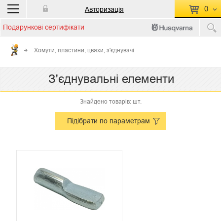
0
Авторизація
Подарункові сертифікати
П
КОШИК ПУСТИЙ
Хомути, пластини, цвяхи, з'єднувачі
Перейти
Сумма:
0.00 грн
З'єднувальні елементи
до кошику
Знайдено товарів: шт.
Підібрати по параметрам