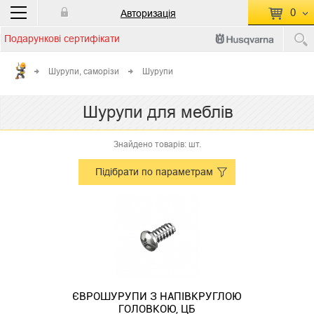
0
Авторизація
Подарункові сертифікати
П
КОШИК ПУСТИЙ
Шурупи, саморізи
Шурупи
Перейти
Сумма:
0.00 грн
Шурупи для меблів
до кошику
Знайдено товарів: шт.
Підібрати по параметрам
ЄВРОШУРУПИ З НАПІВКРУГЛОЮ
ГОЛОВКОЮ, ЦБ