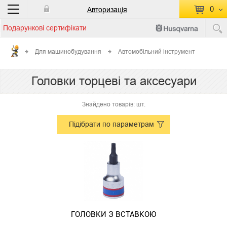
0
Авторизація
Подарункові сертифікати
П
КОШИК ПУСТИЙ
Для машинобудування
Автомобільний інструмент
Перейти
Сумма:
0.00 грн
Головки торцеві та аксесуари
до кошику
Знайдено товарів: шт.
Підібрати по параметрам
ГОЛОВКИ З ВСТАВКОЮ