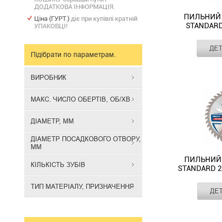
ДОДАТКОВА ІНФОРМАЦІЯ.
ПИЛЬНИЙ 
Ціна (ГУРТ.)
діє при купівлі кратній
STANDARD
УПАКОВЦІ!
NOVOABRA
Виробник
ДЕ
Макс. число
Підібрати по параметрам.
обертів, об/хв
Пильний
Діаметр, мм
диск
ВИРОБНИК
Діаметр
WellCut
посадкового
Standard
отвору, мм
МАКС. ЧИСЛО ОБЕРТІВ, ОБ/ХВ
400x32мм
Кількість зубів
40Т
ДІАМЕТР, ММ
NOVOABRASI
WS4040032
ДІАМЕТР ПОСАДКОВОГО ОТВОРУ,
для
ММ
точного
ПИЛЬНИЙ
КІЛЬКІСТЬ ЗУБІВ
та
STANDARD 2
ефективного
W
розпилюван
ТИП МАТЕРІАЛУ, ПРИЗНАЧЕННЯ
Виробник
ДЕ
Макс. число
натуральної
обертів, об/хв
Пильний
деревини
Діаметр, мм
диск
та
Діаметр