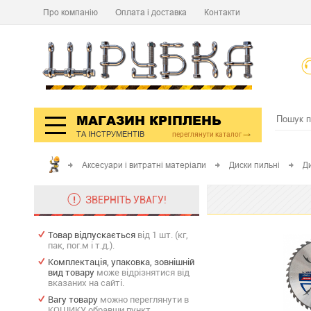
Про компанію
Оплата і доставка
Контакти
МАГАЗИН КРІПЛЕНЬ
ТА ІНСТРУМЕНТІВ
переглянути каталог
Аксесуари і витратні матеріали
Диски пильні
Ди
ЗВЕРНІТЬ УВАГУ!
Товар відпускається
від 1 шт. (кг,
пак, пог.м і т.д.).
Комплектація, упаковка, зовнішній
вид товару
може відрізнятися від
вказаних на сайті.
Вагу товару
можно переглянути в
КОШИКУ обравши пункт