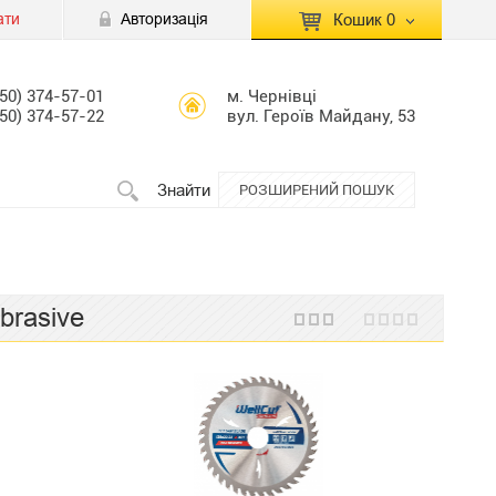
ати
Авторизація
Кошик
0
КОШИК ПУСТИЙ
050) 374-57-01
м. Чернівці
050) 374-57-22
вул. Героїв Майдану, 53
Перейти
Сумма:
0.00 грн
до кошику
Знайти
РОЗШИРЕНИЙ ПОШУК
brasive