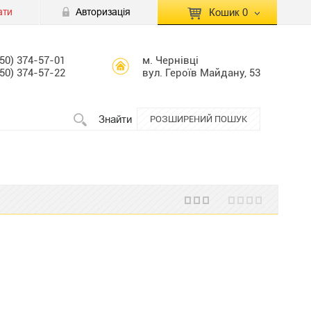
ати
Авторизація
Кошик
0
КОШИК ПУСТИЙ
050) 374-57-01
м. Чернівці
050) 374-57-22
вул. Героїв Майдану, 53
Перейти
Сумма:
0.00 грн
до кошику
Знайти
РОЗШИРЕНИЙ ПОШУК