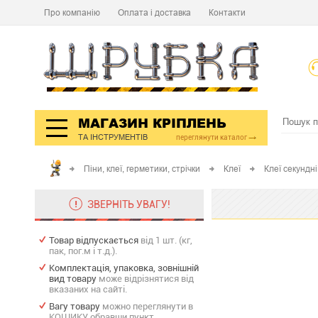
Про компанію
Оплата і доставка
Контакти
МАГАЗИН КРІПЛЕНЬ
ТА ІНСТРУМЕНТІВ
переглянути каталог
Піни, клеї, герметики, стрічки
Клеї
Клеї секундні
ЗВЕРНІТЬ УВАГУ!
Товар відпускається
від 1 шт. (кг,
пак, пог.м і т.д.).
Комплектація, упаковка, зовнішній
вид товару
може відрізнятися від
вказаних на сайті.
Вагу товару
можно переглянути в
КОШИКУ обравши пункт