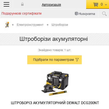
0
Авторизація
Подарункові сертифікати
П
КОШИК ПУСТИЙ
Електроінструмент
Штроборізи
Перейти
Сумма:
0.00 грн
Штроборізи акумуляторні
до кошику
Знайдено товарів: 1 шт.
Підібрати по параметрам
ШТРОБОРІЗ АКУМУЛЯТОРНИЙ DEWALT DCG200NT