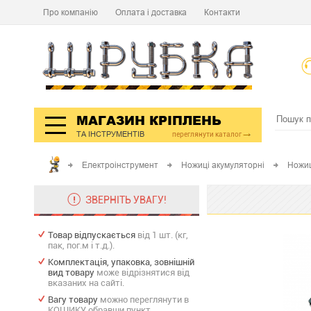
Про компанію
Оплата і доставка
Контакти
МАГАЗИН КРІПЛЕНЬ
ТА ІНСТРУМЕНТІВ
переглянути каталог
Електроінструмент
Ножиці акумуляторні
Ножиц
ЗВЕРНІТЬ УВАГУ!
Товар відпускається
від 1 шт. (кг,
пак, пог.м і т.д.).
Комплектація, упаковка, зовнішній
вид товару
може відрізнятися від
вказаних на сайті.
Вагу товару
можно переглянути в
КОШИКУ обравши пункт