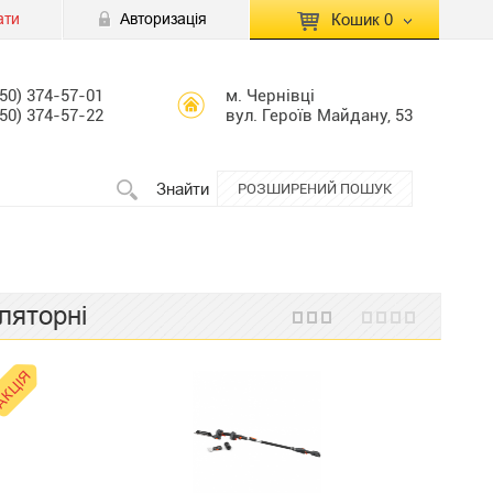
ати
Авторизація
Кошик
0
КОШИК ПУСТИЙ
050) 374-57-01
м. Чернівці
050) 374-57-22
вул. Героїв Майдану, 53
Перейти
Сумма:
0.00 грн
до кошику
Знайти
РОЗШИРЕНИЙ ПОШУК
ляторні
КЦІЯ