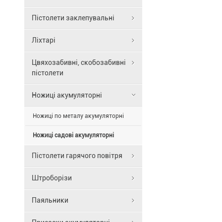
Система
допомагаюч
Metabo
підтримуват
Пістолети заклепувальні
Quick:
здоров’я
швидка
рослин
Ліхтарі
заміна
і
без
формувати
інструментів
Цвяхозабивні, скобозабивні
акуратну
обох
пістолети
крону.
ножових
Секатор
насадок
Ножиці акумуляторні
садовий
для
SEQUOIA
виконання
Ножиці по металу акумуляторні
виготовлени
будь-
із
яких
Ножиці садові акумуляторні
міцних
робіт.
матеріалів,
Найкращі
Пістолети гарячого повітря
що
результати
гарантують
різання
Штроборізи
довговічніст
завдяки
і
ножам,
стабільну
Паяльники
вирізаним
роботу
лазером,
навіть