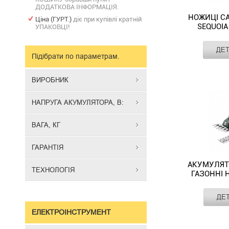
ДОДАТКОВА ІНФОРМАЦІЯ.
НОЖИЦІ СА
Ціна (ГУРТ.)
діє при купівлі кратній
SEQUOIA
УПАКОВЦІ!
Виробник
ДЕ
Джерело
Підібрати по параметрам.
живлення
Ножиці
Ємність
садові
ВИРОБНИК
акумулятора
-
Напруга
секатор
акумулятора,
НАПРУГА АКУМУЛЯТОРА, В:
В:
SEQUOIA
Тип
SBP2030B-
акумулятора
ВАГА, КГ
QV
-
ГАРАНТІЯ
надійний
інструмент
АКУМУЛЯТ
ТЕХНОЛОГІЯ
для
ГАЗОННІ 
догляду
60
за
Виробник
ДЕ
Джерело
садом,
живлення
Акумуляторн
ЕЛЕКТРОІНСТРУМЕНТ
який
Напруга
кущові
забезпечує
акумулятора,