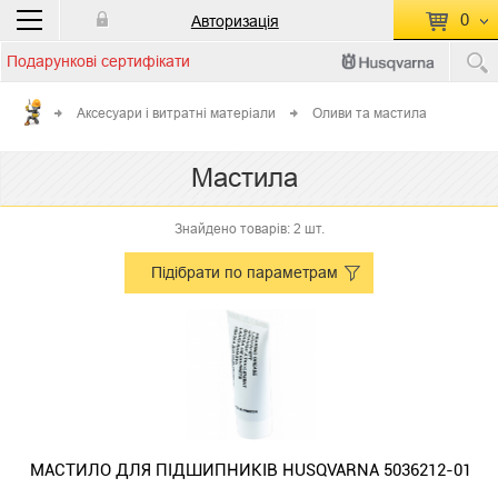
0
Авторизація
Подарункові сертифікати
П
КОШИК ПУСТИЙ
Аксесуари і витратні матеріали
Оливи та мастила
Перейти
Сумма:
0.00 грн
Мастила
до кошику
Знайдено товарів: 2 шт.
Підібрати по параметрам
МАСТИЛО ДЛЯ ПІДШИПНИКІВ HUSQVARNA 5036212-01