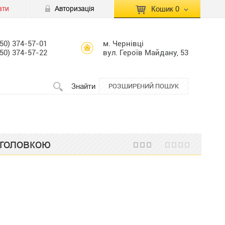
ати
Авторизація
Кошик
0
КОШИК ПУСТИЙ
050) 374-57-01
м. Чернівці
050) 374-57-22
вул. Героїв Майдану, 53
Перейти
Сумма:
0.00 грн
до кошику
Знайти
РОЗШИРЕНИЙ ПОШУК
 головкою