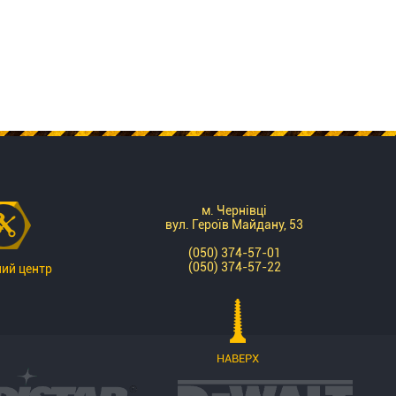
м. Чернівці
вул. Героїв Майдану, 53
(050) 374-57-01
(050) 374-57-22
ний центр
НАВЕРХ