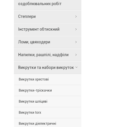
щадному
оздоблювальних робіт
режимі:
тверді
Степлери
зони
ручки
Інструмент обтискний
для
високої
Ломи, цвяходери
швидкості
роботи,
Напилки, рашпілі, надфіли
в
той
Викрутки та набори викруток
час
як
Викрутки хрестові
м'які
зони
Викрутки-тріскачки
ручки
забезпечуют
Викрутки шліцеві
передачу
великих
Викрутки torx
моментів
сили.
Викрутки діелектричні