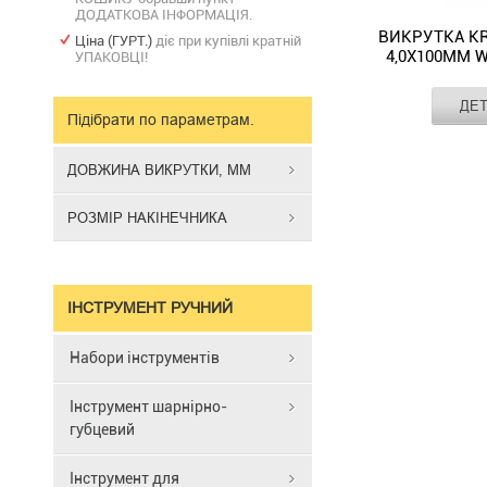
ДОДАТКОВА ІНФОРМАЦІЯ.
ВИКРУТКА K
Ціна (ГУРТ.)
діє при купівлі кратній
4,0Х100ММ W
УПАКОВЦІ!
Виробник
ДЕ
Робочий
Підібрати по параметрам.
профіль
Викрутка
Довжина жала,
Kraftform
ДОВЖИНА ВИКРУТКИ, ММ
мм
Plus
Довжина
SW
викрутки, мм
РОЗМІР НАКІНЕЧНИКА
4,0х100мм
Розмір
накінечника
WERA
(0502281000
з
ІНСТРУМЕНТ РУЧНИЙ
багатокомпо
ручкою
Набори інструментів
Kraftform
для
Інструмент шарнірно-
роботи
губцевий
в
швидкому
й
Інструмент для