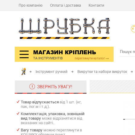
Про компанію
Оплата і доставка
Контакти
МАГАЗИН КРІПЛЕНЬ
ТА ІНСТРУМЕНТІВ
переглянути каталог
Інструмент ручний
Викрутки та набори викруток
ЗВЕРНІТЬ УВАГУ!
Товар відпускається
від 1 шт. (кг,
пак, пог.м і т.д.).
Комплектація, упаковка, зовнішній
вид товару
може відрізнятися від
вказаних на сайті.
Вагу товару
можно переглянути в
КОШИКУ обравши пункт