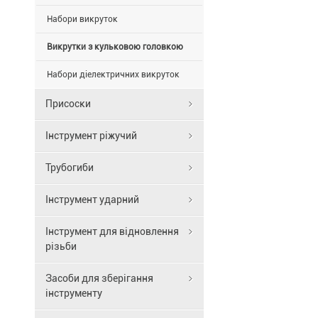
За
рахунок
Набори викруток
кулястого
Викрутки з кульковою головкою
профілю
наконечника
Набори діелектричних викруток
можна
відхиляти
Присоски
або
повертати
Інструмент ріжучий
вісь
інструменту
щодо
Трубогиби
осі
гвинта,
Інструмент ударний
що
дозволяє
Інструмент для відновлення
загвинчуват
різьби
буквально
«за
Засоби для зберігання
рогом».
інструменту
Ідентифікат
інструментів