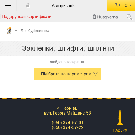
0
Авторизація
Подарункові сертифікати
П
КОШИК ПУСТИЙ
Для будівництва
Перейти
Сумма:
0.00 грн
Заклепки, штифти, шплінти
до кошику
Знайдено товарів: шт.
Підібрати по параметрам
м. Чернівці
вул. Героїв Майдану, 53
(050) 374-57-01
(050) 374-57-22
НАВЕРХ