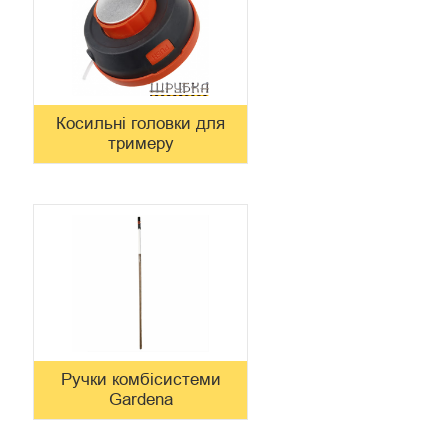
Косильні головки для
тримеру
Ручки комбісистеми
Gardena