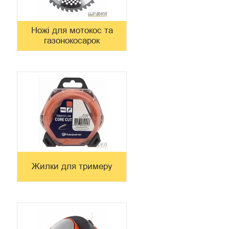
Ножі для мотокос та
газонокосарок
Жилки для тримеру