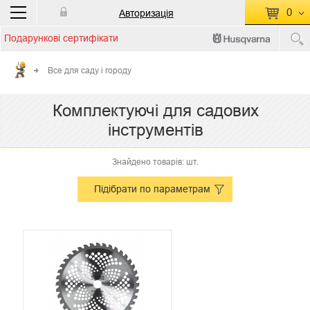
0
Авторизація
Подарункові сертифікати
П
КОШИК ПУСТИЙ
Все для саду і городу
Перейти
Сумма:
0.00 грн
Комплектуючі для садових
до кошику
інструментів
Знайдено товарів: шт.
Підібрати по параметрам