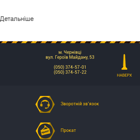
Детальніше
м. Чернівці
вул. Героїв Майдану, 53
(050) 374-57-01
(050) 374-57-22
НАВЕРХ
Зворотній зв’язок
Прокат