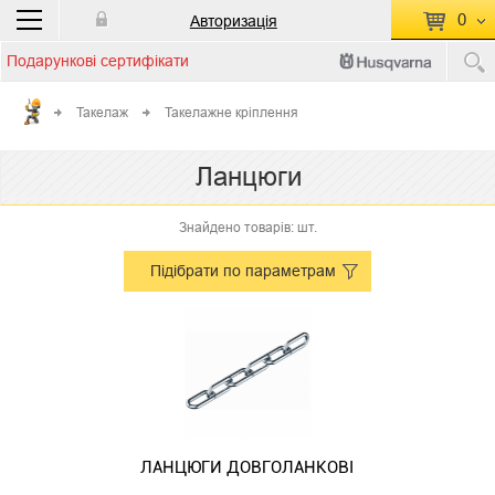
0
Авторизація
Подарункові сертифікати
П
КОШИК ПУСТИЙ
Такелаж
Такелажне кріплення
Перейти
Сумма:
0.00 грн
Ланцюги
до кошику
Знайдено товарів: шт.
Підібрати по параметрам
ЛАНЦЮГИ ДОВГОЛАНКОВІ