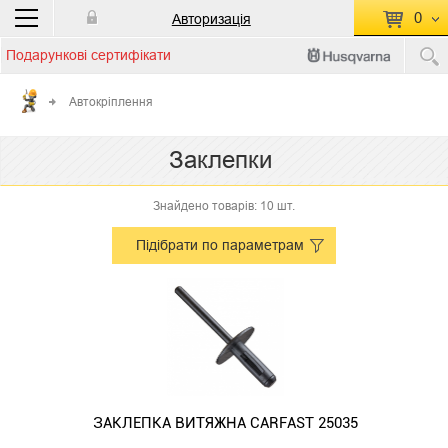
0
Авторизація
Подарункові сертифікати
П
КОШИК ПУСТИЙ
Автокріплення
Перейти
Сумма:
0.00 грн
Заклепки
до кошику
Знайдено товарів: 10 шт.
Підібрати по параметрам
ЗАКЛЕПКА ВИТЯЖНА CARFAST 25035