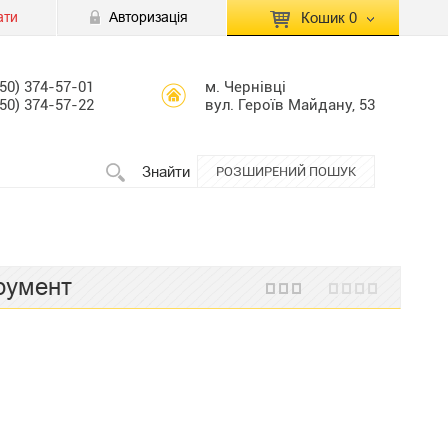
ати
Авторизація
Кошик
0
КОШИК ПУСТИЙ
050) 374-57-01
м. Чернівці
050) 374-57-22
вул. Героїв Майдану, 53
Перейти
Сумма:
0.00 грн
до кошику
Знайти
РОЗШИРЕНИЙ ПОШУК
румент