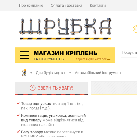
Про компанію
Оплата і доставка
Контакти
МАГАЗИН КРІПЛЕНЬ
ТА ІНСТРУМЕНТІВ
переглянути каталог
Для будівництва
Автомобільний інструмент
ЗВЕРНІТЬ УВАГУ!
Товар відпускається
від 1 шт. (кг,
пак, пог.м і т.д.).
Комплектація, упаковка, зовнішній
вид товару
може відрізнятися від
вказаних на сайті.
Вагу товару
можно переглянути в
КОШИКУ обравши пункт