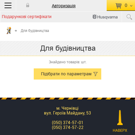
0
Авторизація
Подарункові сертифікати
П
КОШИК ПУСТИЙ
Для будівництва
Перейти
Сумма:
0.00 грн
Для будівництва
до кошику
Знайдено товарів: шт.
Підібрати по параметрам
м. Чернівці
вул. Героїв Майдану, 53
(050) 374-57-01
(050) 374-57-22
НАВЕРХ