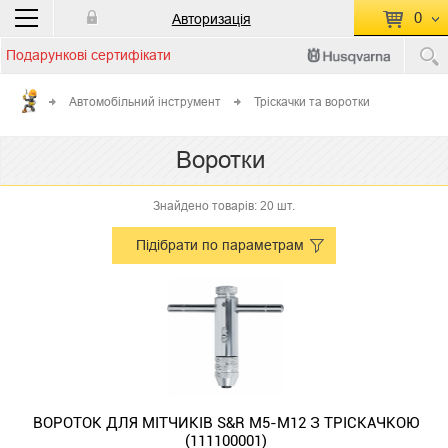
0
Авторизація
Подарункові сертифікати
П
КОШИК ПУСТИЙ
Автомобільний інструмент
Тріскачки та воротки
Перейти
Сумма:
0.00 грн
Воротки
до кошику
Знайдено товарів: 20 шт.
Підібрати по параметрам
ВОРОТОК ДЛЯ МІТЧИКІВ S&R М5-М12 З ТРІСКАЧКОЮ
(111100001)