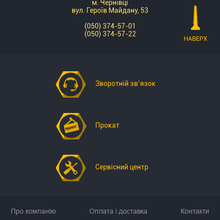
м. Чернівці
час
4932471867
вул. Героїв Майдану, 53
виконання
–
(050) 374-57-01
ремонтних
це
(050) 374-57-22
робіт.
НАВЕРХ
високоякісний
Завдяки
інструмент,
шарнірному
призначений
механізму,
для
вороток
професійного
Зворотній зв’язок
дозволяє
використання
працювати
у
під
важких
різними
умовах.
Прокат
кутами,
Виготовлений
що
з
значно
міцної
полегшує
легованої
Сервісний центр
доступ
сталі,
до
цей
важкодоступних
вороток
місць.
забезпечує
Про компанію
Оплата і доставка
Контакти
Виготовлений
максимальну