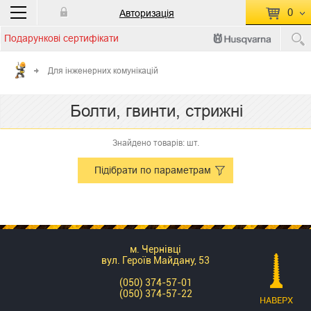
0
Авторизація
Подарункові сертифікати
П
КОШИК ПУСТИЙ
Для інженерних комунікацій
Перейти
Сумма:
0.00 грн
Болти, гвинти, стрижні
до кошику
Знайдено товарів: шт.
Підібрати по параметрам
м. Чернівці
вул. Героїв Майдану, 53
(050) 374-57-01
(050) 374-57-22
НАВЕРХ