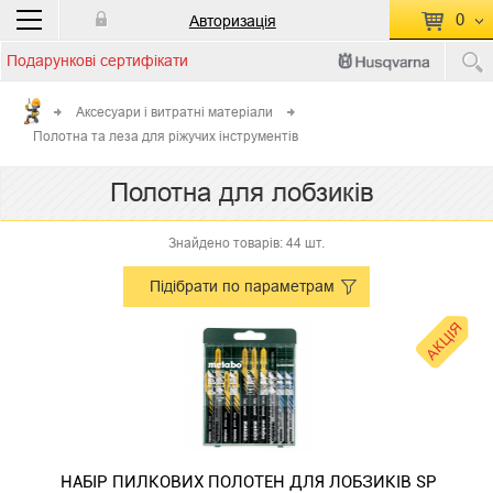
0
Авторизація
Подарункові сертифікати
П
КОШИК ПУСТИЙ
Аксесуари і витратні матеріали
Полотна та леза для ріжучих інструментів
Перейти
Сумма:
0.00 грн
до кошику
Полотна для лобзиків
Знайдено товарів: 44 шт.
Підібрати по параметрам
АКЦІЯ
НАБІР ПИЛКОВИХ ПОЛОТЕН ДЛЯ ЛОБЗИКІВ SP