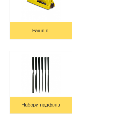
Рашпілі
Набори надфілів