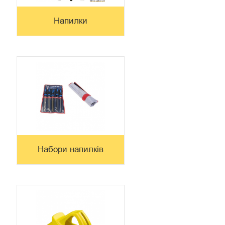
Напилки
Набори напилків