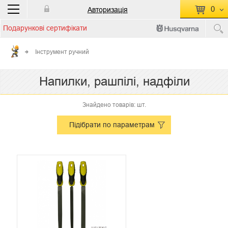
0
Авторизація
Подарункові сертифікати
П
КОШИК ПУСТИЙ
Інструмент ручний
Перейти
Сумма:
0.00 грн
Напилки, рашпілі, надфіли
до кошику
Знайдено товарів: шт.
Підібрати по параметрам