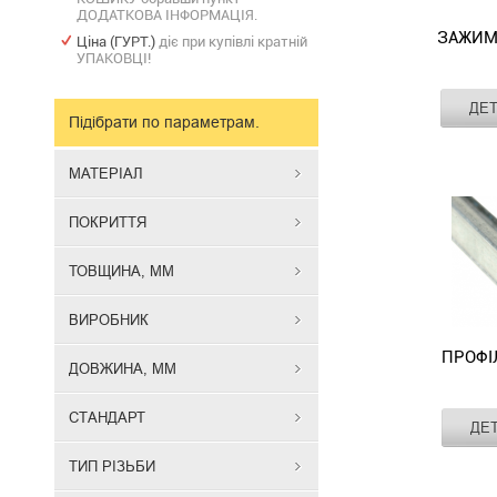
ДОДАТКОВА ІНФОРМАЦІЯ.
ЗАЖИМ
Ціна (ГУРТ.)
діє при купівлі кратній
УПАКОВЦІ!
Матеріал
ДЕ
Покриття
Підібрати по параметрам.
Зажим
Товщина, мм
з
Виробник
МАТЕРІАЛ
болтом
призначений
ПОКРИТТЯ
для
додаткового
ТОВЩИНА, ММ
стягування
суміжних
ВИРОБНИК
фланцевих
рамок
ПРОФІ
ДОВЖИНА, ММ
вентиляційн
коробів
при
СТАНДАРТ
Матеріал
ДЕ
Покриття
їх
Фланцевий
Товщина, мм
монтажі.
ТИП РІЗЬБИ
профіль
Виробник
Даний