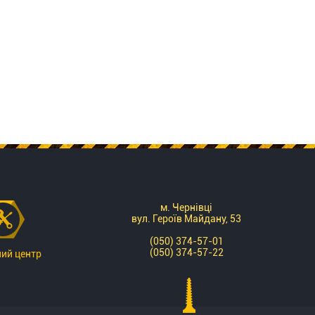
м. Чернівці
вул. Героїв Майдану, 53
(050) 374-57-01
(050) 374-57-22
ний центр