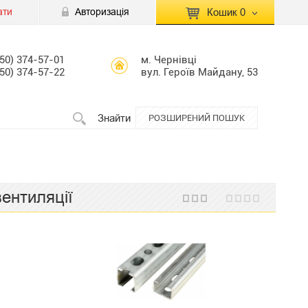
ати
Авторизація
Кошик
0
КОШИК ПУСТИЙ
050) 374-57-01
м. Чернівці
050) 374-57-22
вул. Героїв Майдану, 53
Перейти
Сумма:
0.00 грн
до кошику
Знайти
РОЗШИРЕНИЙ ПОШУК
ентиляції