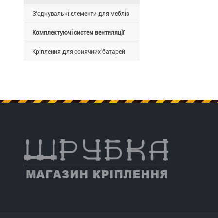
сталі
з
З'єднувальні елементи для меблів
цинковим
покриттям.
Комплектуючі систем вентиляції
Кріплення для сонячних батарей