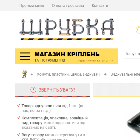
Про компанію
Оплата і доставка
Контакти
МАГАЗИН КРІПЛЕНЬ
ТА ІНСТРУМЕНТІВ
переглянути каталог
Хомути, пластини, цвяхи, з'єднувачі
З'єднувальні ел
ЗВЕРНІТЬ УВАГУ!
Товар відпускається
від 1 шт. (кг,
пак, пог.м і т.д.).
Комплектація, упаковка, зовнішній
вид товару
може відрізнятися від
вказаних на сайті.
Вагу товару
можно переглянути в
КОШИКУ обравши пункт