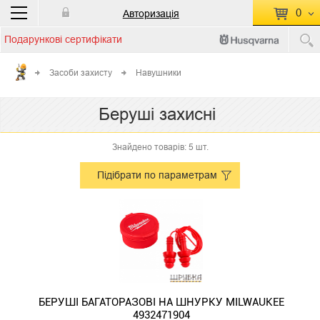
0
Авторизація
Подарункові сертифікати
П
КОШИК ПУСТИЙ
Засоби захисту
Навушники
Перейти
Сумма:
0.00 грн
Беруші захисні
до кошику
Знайдено товарів: 5 шт.
Підібрати по параметрам
БЕРУШІ БАГАТОРАЗОВІ НА ШНУРКУ MILWAUKEE
4932471904