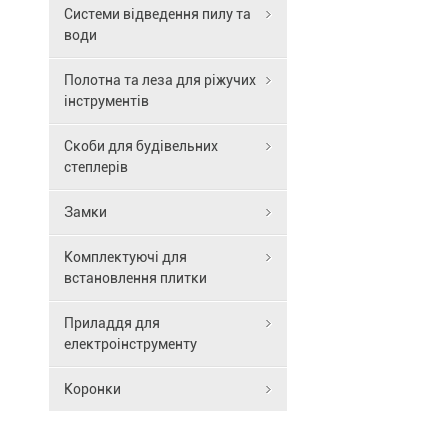
отримати
для
Системи відведення пилу та
DT20694
найкращу
захисту
води
також
продуктивні
від
відзначаєть
від
подряпин
Полотна та леза для ріжучих
довговічніст
вашої
та
інструментів
що
бензопили
корозії.
дозволяє
Husqvarna.
значно
Скоби для будівельних
Носок
скоротити
степлерів
з
витрати
веденою
на
зірочкою
Замки
обслуговува
11-
та
зубів
Комплектуючі для
частоту
і
встановлення плитки
заміни
5
інструменту.
заклепками,
Приладдя для
Особливості
а
електроінструменту
шини
підшипник
DeWALT
з
Коронки
DT20694
32
:
голками
Для
в