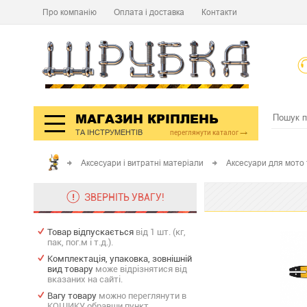
Про компанію
Оплата і доставка
Контакти
МАГАЗИН КРІПЛЕНЬ
ТА ІНСТРУМЕНТІВ
переглянути каталог
Аксесуари і витратні матеріали
Аксесуари для мото
ЗВЕРНІТЬ УВАГУ!
Товар відпускається
від 1 шт. (кг,
пак, пог.м і т.д.).
Комплектація, упаковка, зовнішній
вид товару
може відрізнятися від
вказаних на сайті.
Вагу товару
можно переглянути в
КОШИКУ обравши пункт