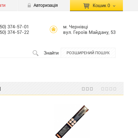
ати
Авторизація
Кошик
0
КОШИК ПУСТИЙ
050) 374-57-01
м. Чернівці
050) 374-57-22
вул. Героїв Майдану, 53
Перейти
Сумма:
0.00 грн
до кошику
Знайти
РОЗШИРЕНИЙ ПОШУК
л