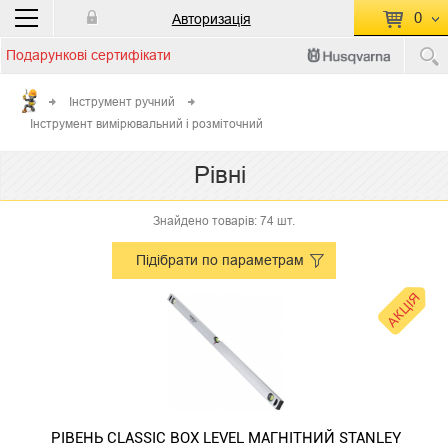
0
Авторизація
Подарункові сертифікати
П
КОШИК ПУСТИЙ
Інструмент ручний
Інструмент вимірювальний і розміточний
Перейти
Сумма:
0.00 грн
до кошику
Рівні
Знайдено товарів: 74 шт.
Підібрати по параметрам
АКЦІЯ
РІВЕНЬ CLASSIC BOX LEVEL МАГНІТНИЙ STANLEY