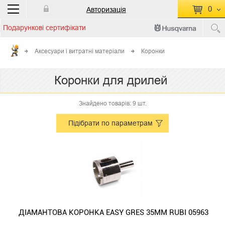
0
Авторизація
Подарункові сертифікати
П
КОШИК ПУСТИЙ
Аксесуари і витратні матеріали
Коронки
Перейти
Сумма:
0.00 грн
Коронки для дрилей
до кошику
Знайдено товарів: 9 шт.
Підібрати по параметрам
ДІАМАНТОВА КОРОНКА EASY GRES 35ММ RUBI 05963