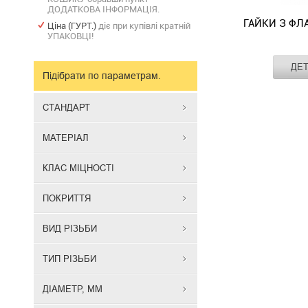
ДОДАТКОВА ІНФОРМАЦІЯ.
ГАЙКИ З ФЛ
Ціна (ГУРТ.)
діє при купівлі кратній
УПАКОВЦІ!
Стандарт
ДЕ
Матеріал
Підібрати по параметрам.
Гайки
Вид різьби
з
Тип різьби
СТАНДАРТ
Діаметр, мм
фланцем
зубчасті
МАТЕРІАЛ
застосовуют
в
КЛАС МІЦНОСТІ
машинобудув
автомобілебу
ПОКРИТТЯ
приладобуду
і
ВИД РІЗЬБИ
багатогалузе
промисловост
Данний
ТИП РІЗЬБИ
тип
шестигранно
ДІАМЕТР, ММ
гайки