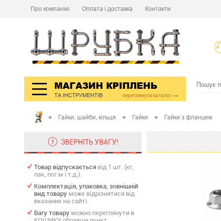
Про компанію
Оплата і доставка
Контакти
МАГАЗИН КРІПЛЕНЬ
ТА ІНСТРУМЕНТІВ
переглянути каталог
Гайки, шайби, кільця
Гайки
Гайки з фланцем
ЗВЕРНІТЬ УВАГУ!
Товар відпускається
від 1 шт. (кг,
пак, пог.м і т.д.).
Комплектація, упаковка, зовнішній
вид товару
може відрізнятися від
вказаних на сайті.
Вагу товару
можно переглянути в
КОШИКУ обравши пункт