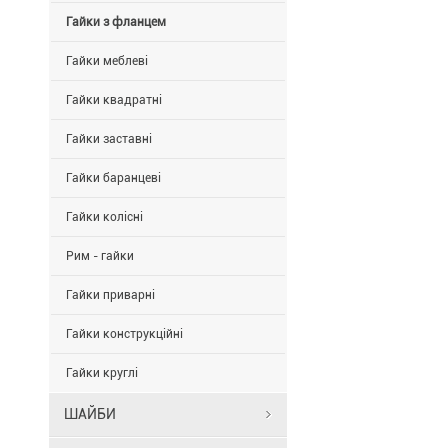
гайки
Гайки з фланцем
від
вібрації.
Гайки меблеві
Гайка
з
Гайки квадратні
фланцем
зубчаста
Гайки заставні
М5
А2
Гайки баранцеві
має
діаметр
Гайки колісні
-
5
Рим - гайки
мм.
Гайки приварні
Зроблена
гайка
Гайки конструкційні
зубчаста
з
Гайки круглі
фланцем
METALVIS
ШАЙБИ
(000N6L0500
з