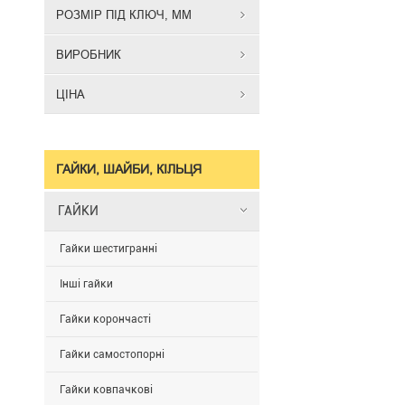
служить
РОЗМІР ПІД КЛЮЧ, ММ
для
створення
ВИРОБНИК
міцного
роз'ємного
ЦІНА
з'єднання
деталей
в
умовах
ГАЙКИ, ШАЙБИ, КІЛЬЦЯ
підвищеного
динамічного
ГАЙКИ
навантаженн
Зубчаста
Гайки шестигранні
кромка
фланця
Інші гайки
чітко
фіксує
Гайки корончасті
кріплення
і
Гайки самостопорні
перешкоджа
розкручува
Гайки ковпачкові