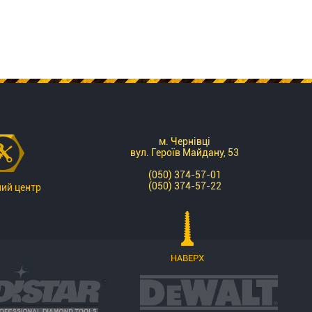
м. Чернівці
вул. Героїв Майдану, 53
(050) 374-57-01
(050) 374-57-22
ний центр
НАВЕРХ