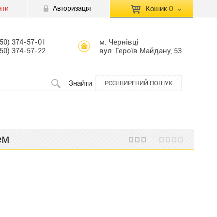
ати
Авторизація
Кошик
0
КОШИК ПУСТИЙ
050) 374-57-01
м. Чернівці
050) 374-57-22
вул. Героїв Майдану, 53
Перейти
Сумма:
0.00 грн
до кошику
Знайти
РОЗШИРЕНИЙ ПОШУК
ем