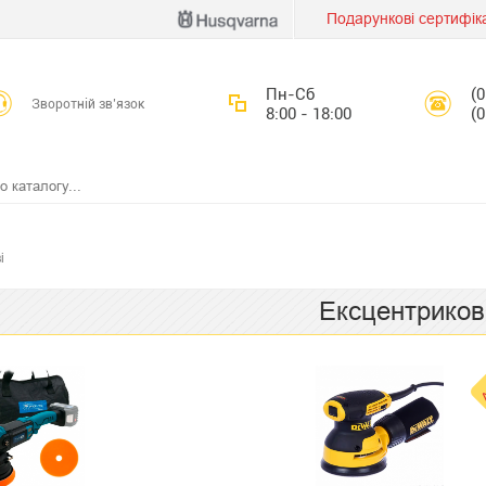
Подарункові сертифік
Пн-Сб
(
Зворотній зв’язок
8:00 - 18:00
(
і
Ексцентриков
А