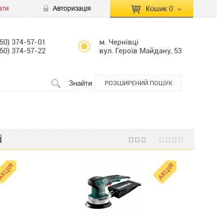
ати
Авторизація
Кошик
0
КОШИК ПУСТИЙ
050) 374-57-01
м. Чернівці
050) 374-57-22
вул. Героїв Майдану, 53
Перейти
Сумма:
0.00 грн
до кошику
Знайти
РОЗШИРЕНИЙ ПОШУК
і
КЦІЯ
АКЦІЯ