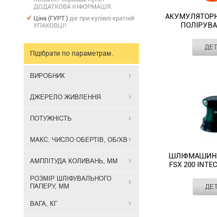
ДОДАТКОВА ІНФОРМАЦІЯ.
АКУМУЛЯТОРН
Ціна (ГУРТ.)
діє при купівлі кратній
ПОЛІРУВ
УПАКОВЦІ!
POWERLINE
1
Виробник
ДЕ
Джерело
Підібрати по параметрам.
живлення
Акумуляторн
Регулювання
ексцентрико
ВИРОБНИК
обертів
полірувальн
Макс.
машина
число
2000/2500
ДЖЕРЕЛО ЖИВЛЕННЯ
обертів,
POWERLine
об/хв
PROFI-
Напруга
ПОТУЖНІСТЬ
TEC
акумулятора,
В:
PPM-
МАКС. ЧИСЛО ОБЕРТІВ, ОБ/ХВ
1520CDA
-
ШЛІФМАШИНА
АМПЛІТУДА КОЛИВАНЬ, ММ
для
FSX 200 INTE
полірування
РОЗМІР ШЛІФУВАЛЬНОГО
та
Виробник
ПАПЕРУ, ММ
ДЕ
Джерело
доведення
живлення
Шліфмашин
поверхонь
ВАГА, КГ
Потужність
ексцентрико
до
Напруга, В