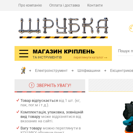
Про компанію
Оплата і доставка
Контакти
МАГАЗИН КРІПЛЕНЬ
ТА ІНСТРУМЕНТІВ
переглянути каталог
Електроінструмент
Шліфмашини
Ексцентриков
ЗВЕРНІТЬ УВАГУ!
Товар відпускається
від 1 шт. (кг,
пак, пог.м і т.д.).
Комплектація, упаковка, зовнішній
вид товару
може відрізнятися від
вказаних на сайті.
Вагу товару
можно переглянути в
КОШИКУ обравши пункт