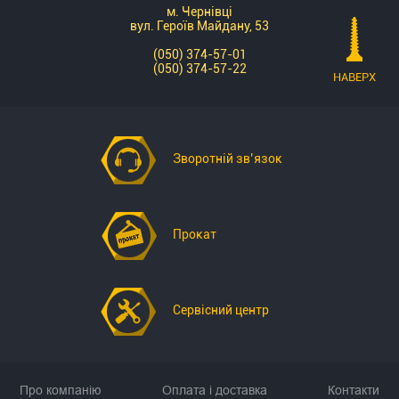
м. Чернівці
6,3х71
машинобудування,
вул. Героїв Майдану, 53
A2
має
авторемонт.
діаметр
Використовується
(050) 374-57-01
(050) 374-57-22
-
для
НАВЕРХ
6,3
страховки
мм,
з'єднань
довжина
різьбових
-
та
Зворотній зв’язок
71
інших
мм.
елементів
Розвідний
кріплення.
шплінт
Шплінт
Прокат
METALVIS
розвідний
(000N95Z637100)
2,0х10
виконаний
цб
з
має
Сервісний центр
високоякісної
діаметр
нержавіючої
-
сталі
2
А2.
мм
та
Про компанію
Оплата і доставка
Контакти