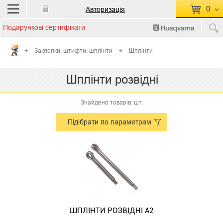
0
Авторизація
Подарункові сертифікати
П
КОШИК ПУСТИЙ
Заклепки, штифти, шплінти
Шплінти
Перейти
Сумма:
0.00 грн
Шплінти розвідні
до кошику
Знайдено товарів: шт.
Підібрати по параметрам
ШПЛІНТИ РОЗВІДНІ А2