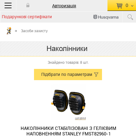
0
Авторизація
Подарункові сертифікати
П
КОШИК ПУСТИЙ
Засоби захисту
Перейти
Сумма:
0.00 грн
Наколінники
до кошику
Знайдено товарів: 8 шт.
Підібрати по параметрам
НАКОЛІННИКИ СТАБІЛІЗОВАНІ З ГЕЛІЄВИМ
НАПОВНЕННЯМ STANLEY FMST82960-1