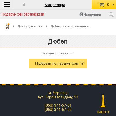
0
Авторизація
Подарункові сертифікати
П
КОШИК ПУСТИЙ
Для будівництва
Дюбелі, анкери, хіманкери
Перейти
Сумма:
0.00 грн
Дюбелі
до кошику
Знайдено товарів: шт.
Підібрати по параметрам
м. Чернівці
вул. Героїв Майдану, 53
(050) 374-57-01
(050) 374-57-22
НАВЕРХ