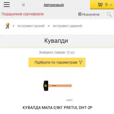
0
Авторизація
Подарункові сертифікати
П
КОШИК ПУСТИЙ
Інструмент ручний
Інструмент ударний
Перейти
Сумма:
0.00 грн
Кувалди
до кошику
Знайдено товарів: 12 шт.
Підібрати по параметрам
КУВАЛДА МАЛА 0,9КГ PRETUL DHT-2P