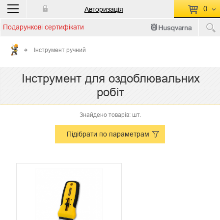
0
Авторизація
Подарункові сертифікати
П
КОШИК ПУСТИЙ
Інструмент ручний
Перейти
Сумма:
0.00 грн
Інструмент для оздоблювальних
до кошику
робіт
Знайдено товарів: шт.
Підібрати по параметрам