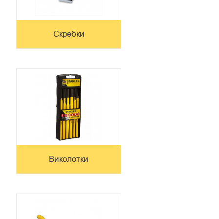
Скребки
Виколотки