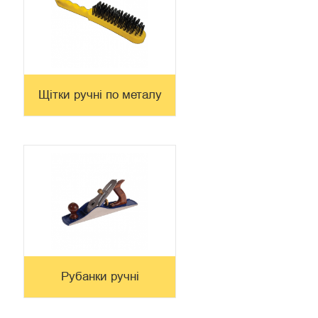
Щітки ручні по металу
Рубанки ручні