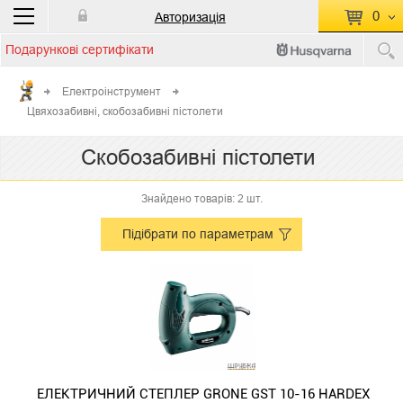
0
Авторизація
Подарункові сертифікати
П
КОШИК ПУСТИЙ
Електроінструмент
Цвяхозабивні, скобозабивні пістолети
Перейти
Сумма:
0.00 грн
до кошику
Скобозабивні пістолети
Знайдено товарів: 2 шт.
Підібрати по параметрам
ЕЛЕКТРИЧНИЙ СТЕПЛЕР GRONE GST 10-16 HARDEX