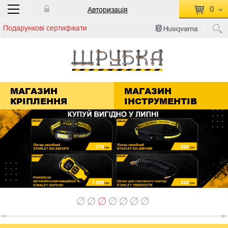
0
Авторизація
Подарункові сертифікати
П
КОШИК ПУСТИЙ
Перейти
Сумма:
0.00 грн
до кошику
МАГАЗИН
МАГАЗИН
КРІПЛЕННЯ
ІНСТРУМЕНТІВ