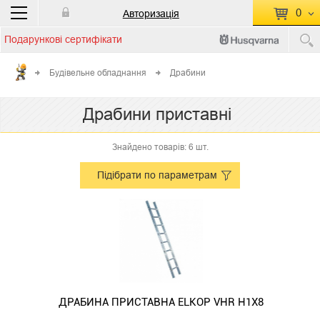
0
Авторизація
Подарункові сертифікати
П
КОШИК ПУСТИЙ
Будівельне обладнання
Драбини
Перейти
Сумма:
0.00 грн
Драбини приставні
до кошику
Знайдено товарів: 6 шт.
Підібрати по параметрам
ДРАБИНА ПРИСТАВНА ELKOP VHR H1Х8