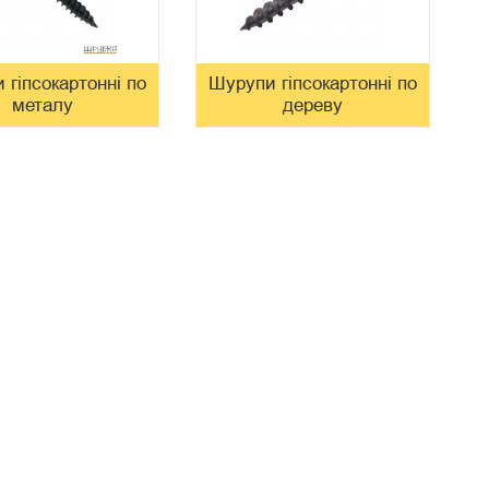
 гіпсокартонні по
Шурупи гіпсокартонні по
металу
дереву