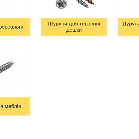
Шурупи для терасної
Шурупи
версальні
дошки
я меблів