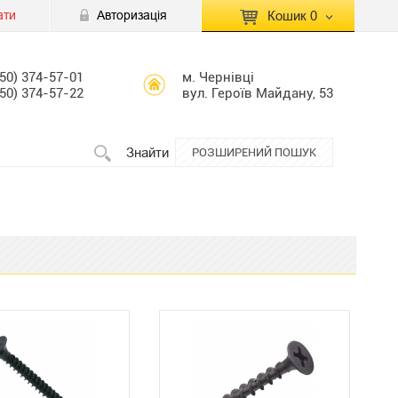
ати
Авторизація
Кошик
0
КОШИК ПУСТИЙ
050) 374-57-01
м. Чернівці
050) 374-57-22
вул. Героїв Майдану, 53
Перейти
Сумма:
0.00 грн
до кошику
Знайти
РОЗШИРЕНИЙ ПОШУК