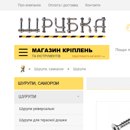
Про компанію
Оплата і доставка
Контакти
МАГАЗИН КРІПЛЕНЬ
ТА ІНСТРУМЕНТІВ
переглянути каталог
Шурупи, саморізи
Шурупи
ШУРУПИ, САМОРІЗИ
ШУРУПИ
Шурупи універсальні
Шурупи для терасної дошки