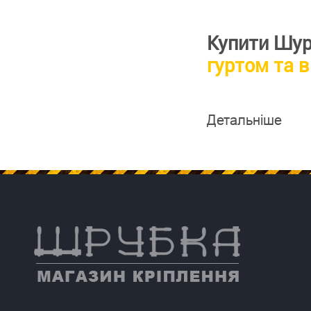
Купити Шур
гуртом та в
Детальніше