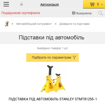
0
Авторизація
Подарункові сертифікати
П
КОШИК ПУСТИЙ
Автомобільний інструмент
Домкрати та підставки
Перейти
Сумма:
0.00 грн
Підставки під автомобіль
до кошику
Знайдено товарів: 1 шт.
Підібрати по параметрам
ПІДСТАВКА ПІД АВТОМОБІЛЬ STANLEY STMT81255-1