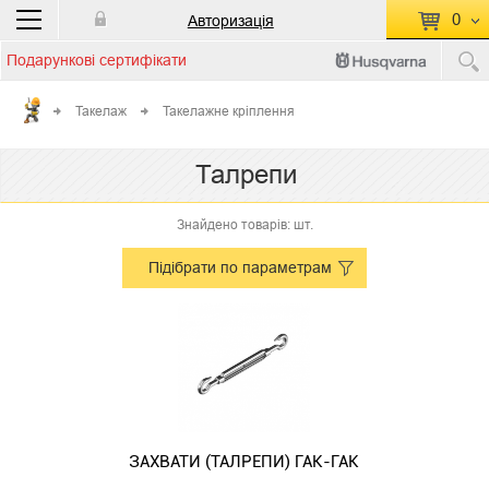
0
Авторизація
Подарункові сертифікати
П
КОШИК ПУСТИЙ
Такелаж
Такелажне кріплення
Перейти
Сумма:
0.00 грн
Талрепи
до кошику
Знайдено товарів: шт.
Підібрати по параметрам
ЗАХВАТИ (ТАЛРЕПИ) ГАК-ГАК