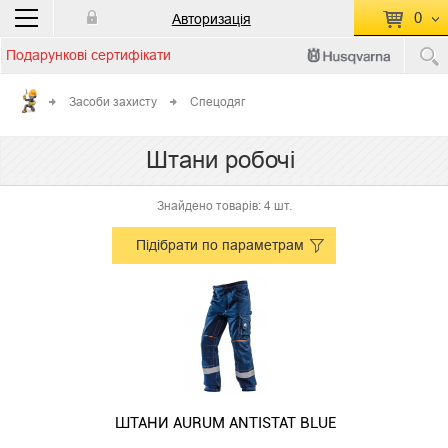
0
Авторизація
Подарункові сертифікати
П
КОШИК ПУСТИЙ
Засоби захисту
Спецодяг
Перейти
Сумма:
0.00 грн
Штани робочі
до кошику
Знайдено товарів: 4 шт.
Підібрати по параметрам
ШТАНИ AURUM ANTISTAT BLUE