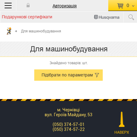
0
Авторизація
Подарункові сертифікати
П
КОШИК ПУСТИЙ
Для машинобудування
Перейти
Сумма:
0.00 грн
Для машинобудування
до кошику
Знайдено товарів: шт.
Підібрати по параметрам
м. Чернівці
вул. Героїв Майдану, 53
(050) 374-57-01
(050) 374-57-22
НАВЕРХ