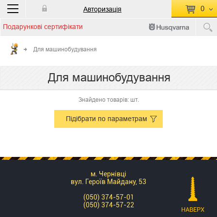
0
Авторизація
Подарункові сертифікати
П
КОШИК ПУСТИЙ
Для машинобудування
Перейти
Сумма:
0.00 грн
Для машинобудування
до кошику
Знайдено товарів: шт.
Підібрати по параметрам
м. Чернівці
вул. Героїв Майдану, 53
(050) 374-57-01
(050) 374-57-22
НАВЕРХ