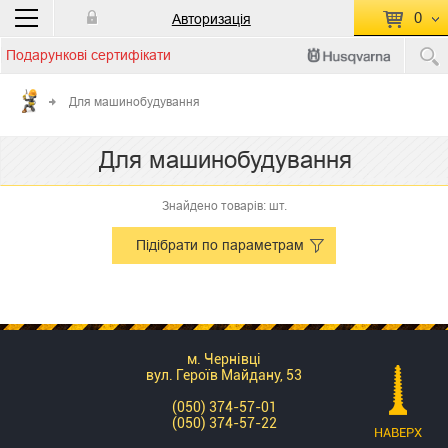
0
Авторизація
Подарункові сертифікати
П
КОШИК ПУСТИЙ
Для машинобудування
Перейти
Сумма:
0.00 грн
Для машинобудування
до кошику
Знайдено товарів: шт.
Підібрати по параметрам
м. Чернівці
вул. Героїв Майдану, 53
(050) 374-57-01
(050) 374-57-22
НАВЕРХ