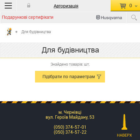
0
Авторизація
Подарункові сертифікати
П
КОШИК ПУСТИЙ
Для будівництва
Перейти
Сумма:
0.00 грн
Для будівництва
до кошику
Знайдено товарів: шт.
Підібрати по параметрам
м. Чернівці
вул. Героїв Майдану, 53
(050) 374-57-01
(050) 374-57-22
НАВЕРХ